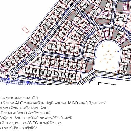
ঃ
ন কাঠামোঃ হালকা গ্যাজ স্টিল
চীর উপাদানঃ ALC প্যানেল/ফাইবার সিমেন্ট আচ্ছাদন+MGO বোর্ড/গাইপসাম বোর্ড
োলেশন উপাদানঃ আইসোলেশন উপাদান
ং উপাদানঃ এমজিও বোর্ড/গাইপসাম বোর্ড
/ফাউন্ডেশন উপাদানঃ ল্যামিনেট মেঝে/গাছ/পিভিসি কার্পেট
ঃ ইস্পাত সুরক্ষা দরজা/WPC বা প্লাইউড দরজা
োঃ অ্যালুমিনিয়াম খাদ/পিভিসি