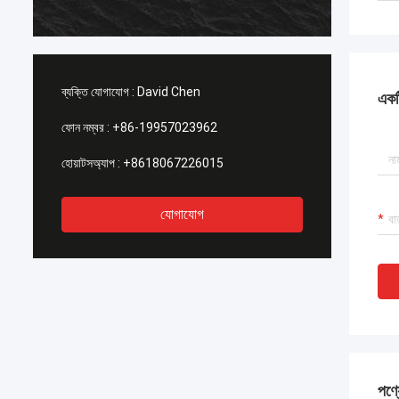
ব্যক্তি যোগাযোগ :
David Chen
একটি
ফোন নম্বর :
+86-19957023962
হোয়াটসঅ্যাপ :
+8618067226015
যোগাযোগ
পণ্য