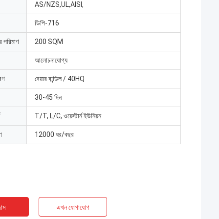
AS/NZS,UL,AISI,
ডিপি-716
ার পরিমাণ
200 SQM
আলোচনাযোগ্য
রণ
বেয়ার বান্ডিল / 40HQ
30-45 দিন
T/T, L/C, ওয়েস্টার্ন ইউনিয়ন
া
12000 ঘর/বছর
াম
এখন যোগাযোগ