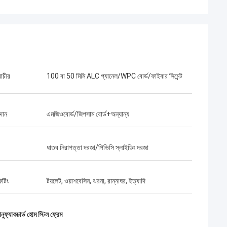
রাচীর
100 বা 50 মিমি ALC প্যানেল/WPC বোর্ড/ফাইবার সিমেন্ট
দান
এমজিওবোর্ড/জিপসাম বোর্ড+অন্যান্য
ধাতব নিরাপত্তা দরজা/পিভিসি স্লাইডিং দরজা
িটিং
টয়লেট, ওয়াশবেসিন, ঝরনা, রান্নাঘর, ইত্যাদি
মার্ক
 হতে পেরে খুশি, এবং
আমি গভীর নীলের সাথে কাজ করতে পেরে খুব খুশি, ভবিষ্যতে
ানুফ্যাকচার্ড হোম স্টিল ফ্রেম
সহযোগিতা অব্যাহত রাখব।