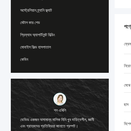
অস্ট্রেলিয়ান গ্র্যানি ফ্ল্যাট
মেটাল কার শেড
পণ্
প্রিফ্যাব অ্যাপার্টমেন্ট বিল্ডিং
ফ্রে
মোবাইল ফিল্ড হাসপাতাল
কেবিন
নিরো
মেঝে
ছাদ
মাইকেল কেয়ার্নস
স্টিল ফ্রেমযুক্ত হাউজিং সলিউশন খুঁজছেন এমন লোকেদের
ডিপব্লুর 
জন্য আমি ডিপ ব্লু স্মার্টহাউস থেকে ডেভিডকে সুপারিশ করছি
বিশে
বিশ্বাস 
যা বিশ্বের যে কোনও জায়গায় পাঠানো যেতে পারে।