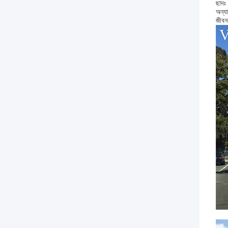
ছাদঃ 
অন্যা
জীবন