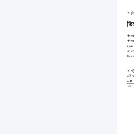
আধুনি
ভি
প্রক
প্রকল
২০০ 
আয়ত
সরবর
অস্ট
এই অ
এবং 