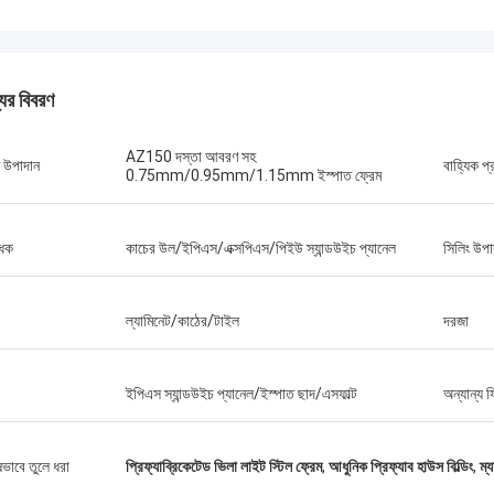
যের বিবরণ
AZ150 দস্তা আবরণ সহ
ম উপাদান
বাহ্যিক প্
0.75mm/0.95mm/1.15mm ইস্পাত ফ্রেম
ধক
কাচের উল/ইপিএস/এক্সপিএস/পিইউ স্যান্ডউইচ প্যানেল
সিলিং উপা
ল্যামিনেট/কাঠের/টাইল
দরজা
ইপিএস স্যান্ডউইচ প্যানেল/ইস্পাত ছাদ/এসফাল্ট
অন্যান্য ফ
গ্যারি
বব
টিমওয়ার্ক খুবই গুরুতর এবং দায়িত্বশীল, আমি তাদের
কি চমৎকার একটি দল, আমি অংশীদার
ষভাবে তুলে ধরা
প্রিফ্যাব্রিকেটেড ভিলা লাইট স্টিল ফ্রেম
,
আধুনিক প্রিফ্যাব হাউস বিল্ডিং
,
ম্য
করি।
আমি জীবনে বন্ধু হতে পেরেও খুশি।