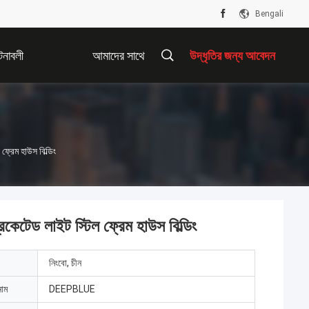
Bengali
টনাবলী
আমাদের সাথে
উদ্ধৃতির জন্য আবেদন
যোগাযোগ করুন
 ফ্রেম হাউস বিল্ডিং
রিকেটেড লাইট স্টিল ফ্রেম হাউস বিল্ডিং
নিংবো, চীন
নাম
DEEPBLUE