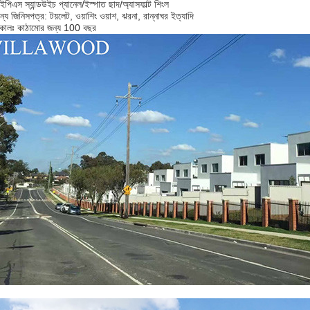
ইপিএস স্যান্ডউইচ প্যানেল/ইস্পাত ছাদ/অ্যাসফাল্ট শিংল
ন্য জিনিসপত্র: টয়লেট, ওয়াশিং ওয়াশ, ঝরনা, রান্নাঘর ইত্যাদি
কালঃ কাঠামোর জন্য 100 বছর