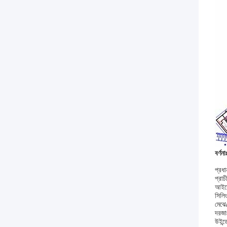
বর্ণনা
প্রধা
প্রা
আইস
সিলি
মেঝে
দরজা
উইন্ড