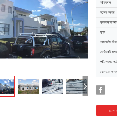
সাক্ষ্যদান
মডেল নম্বার
ন্যূনতম চাহিদ
মূল্য
প্যাকেজিং বিব
ডেলিভারি সময়
পরিশোধের শর্ত
যোগানের ক্ষমত
ভালো দ