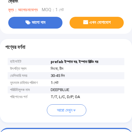
ফ্রেমিং
মূল্য：আলোচনাযোগ্য
MOQ：1 সেট
ভালো দাম
এখন যোগাযোগ
পণ্যের বর্ণনা
হাইলাইট
,
prefab ইস্পাত ঘর
ইস্পাত বিল্ডিং ঘর
উৎপত্তি স্থল
নিংবো, চীন
ডেলিভারি সময়
30-45 দিন
ন্যূনতম চাহিদার পরিমাণ
1 সেট
পরিচিতিমুলক নাম
DEEPBLUE
পরিশোধের শর্ত
T/T, L/C, D/P, OA
আরো দেখুন