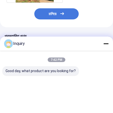
চালিয়ে
প্রস্তাবিত পণ্য
Inquiry
7:42 PM
Good day, what product are you looking for?
কাস্টমাইজড ডিজাইন মডার্ন
ব্যক্তিগতকৃত হালকা ইস্পাত
কারখানা নির্মাণ প্যান
স্টাইল বিল্ডিং লাইট স্টিল
প্রিফ্যাব ধাতু ঘর ভূমিকম্প
সিস্টেম ইস্পাত কাঠামো 
স্ট্রাকচার প্রিফ্যাব লাক্সারি বা কম
প্রতিরোধী 100 বছর জীবন চীনা
ভিলা নতুন ডিজাইন কাস
খরচে রান্নাঘরের ভিলা
শৈলী ঘর
ভালো দাম
ভালো দাম
ভালো দাম