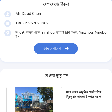
যোগাযোগের ঠিকানা
Mr. David Chen
+86-19957023962
নং 69, লিনচুন রোড, Yinzhou বিনহাই শিল্প অঞ্চল, YinZhou, Ningbo,
চীন
এখন যোগাযোগ
এর সেরা মূল্য পান
সাদা রঙের আধুনিক অর্থনৈতিক
প্রিফ্যাব হালকা ইস্পাত ঘর গভীর
নীল ইস্পাত ফ্রেমিং