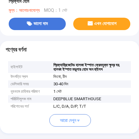
প্রিফ্যাব হোম
মূল্য：আলোচনাযোগ্য
MOQ：1 সেট
ভালো দাম
এখন যোগাযোগ
পণ্যের বর্ণনা
,
প্রিফ্যাব্রিকেটেড হালকা ইস্পাত ফ্রেমযুক্ত ক্ষুদ্র ঘর
হাইলাইট
হালকা ইস্পাত মডুলার হোম অন হুইলস
উৎপত্তি স্থল
নিংবো, চীন
ডেলিভারি সময়
30-40 দিন
ন্যূনতম চাহিদার পরিমাণ
1 সেট
পরিচিতিমুলক নাম
DEEPBLUE SMARTHOUSE
পরিশোধের শর্ত
L/C, D/A, D/P, T/T
আরো দেখুন