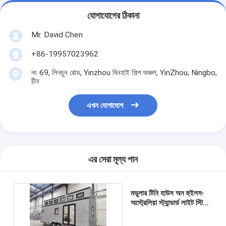
যোগাযোগের ঠিকানা
Mr. David Chen
+86-19957023962
নং 69, লিনচুন রোড, Yinzhou বিনহাই শিল্প অঞ্চল, YinZhou, Ningbo,
চীন
এখন যোগাযোগ
এর সেরা মূল্য পান
মডুলার টিনি হাউস অন হুইলস∙
অস্ট্রেলিয়া স্ট্যান্ডার্ড লাইট স্টিল
ফ্রেমযুক্ত প্রিফ্যাব হোম