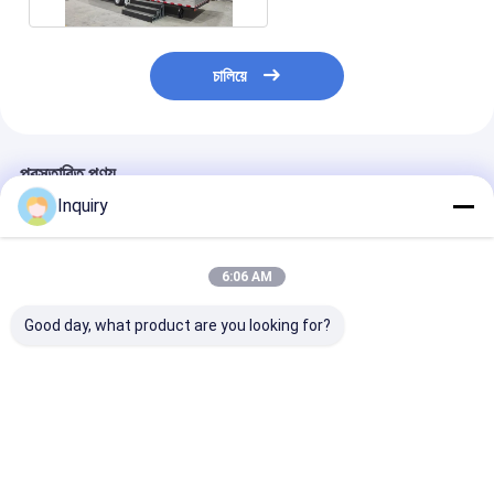
চালিয়ে
প্রস্তাবিত পণ্য
Inquiry
6:06 AM
Good day, what product are you looking for?
কমপ্যাক্ট মডুলার হোম
মডুলার প্রিফ্যাব্রিকেটেড হাউস
অস্ট্রেলিয়া স্ট্যান্ডার্ড
প্রিফ্যাব্রিকেটেড মিনি হাউস অন
ছোট ছোট হাউস অন হুইলস
প্রিফ্যাব্রিকেটেড ছোট্ট
হুইলস ফর মোবাইল লিভিং ইন
ভাড়া জন্য হালকা গেজ ইস্পাত
উপর ঘর জাহাজে পাঠান
ইউ এস এ
ফ্রেম
প্রস্তুত
ভালো দাম
ভালো দাম
ভালো দাম