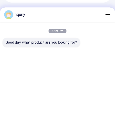
প্রস্তাবিত পণ্য
Inquiry
6:19 PM
Good day, what product are you looking for?
প্রিফ্যাব লাইট গজ স্টিল ফ্রেম
সাশ্রয়ী মূল্যের মডুলার লগ কেবিন
চূড়ান্ত টিনি হাউস অন
বিলাসবহুল প্রিফ্যাব্রিকেটেড
বাড়িগুলি বিক্রয়ের জন্য
গাইডঃ ডিজাইন, বিল্ড কি
হাউস গার্ডেন স্টুডিও হাউস
প্রিফেব্রিকেটেড বাড়িগুলি হালকা
নির্বাচন এবং মোটরহোম 
আইএসও স্ট্যান্ডার্ড
ইস্পাত ফ্রেমের সাথে মডুলার
অনুসন্ধান পাঠান
অনুসন্ধান পাঠান
অনুসন্ধান পা
বাড়ি
আমাদের
আমাদের সাথে যোগাযোগ
Desktop
Site
সম্পর্কে
করুন
সাইট ম্যাপ
Privacy Policy
গুণ
প্রিফ্যাব স্টিল হাউস
চীন কারখানা.Copyright © 2026 NINGBO DEEPBLUE
SMARTHOUSE CO.,LTD. All Rights Reserved.