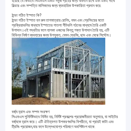
হয়েছে যে কিভাবে সিএফএস একটি সবুজ গ্রহের জন্য অবদান রাখে এবং একই সাথে
বিল্ডার এবং সম্পত্তি মালিকদের জন্য ব্যবহারিক উপকারিতা প্রদান করে.
ঠান্ডা গঠিত ইস্পাত কি?
ঠান্ডা গঠিত ইস্পাত হল রুম তাপমাত্রায় রোলিং, নমন এবং প্রেসিংয়ের মতো
প্রক্রিয়াগুলির মাধ্যমে ইস্পাতের পাতলা শীটগুলি গঠনের মাধ্যমে তৈরি একটি
উপাদান।এই পদ্ধতির ফলে হালকা ওজনের কিন্তু শক্ত উপাদান তৈরি হয়, এটি
বিভিন্ন নির্মাণ ব্যবহারের জন্য উপযুক্ত, যেমন ফ্রেমিং, ছাদ এবং মেঝে সিস্টেম।
বর্জ্য হ্রাস এবং সম্পদ সংরক্ষণ
সিএফএস সুনির্দিষ্টভাবে নির্মিত হয়, নির্দিষ্ট প্রকল্পের প্রয়োজনীয়তা অনুসারে, যা সাইটের
বর্জ্যকে হ্রাস করে। এটি ঐতিহ্যগত উপকরণগুলির বিপরীতে, যা প্রায়ই কাটা এবং
ট্রিমিং প্রয়োজন,যার ফলে উল্লেখযোগ্য পরিমাণে অবশিষ্টাংশ থাকে.