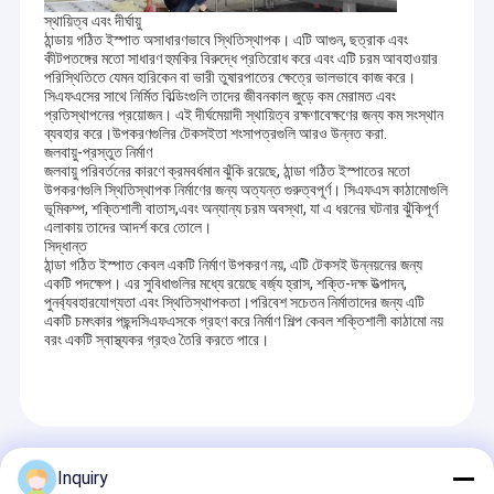
স্থায়িত্ব এবং দীর্ঘায়ু
ঠান্ডায় গঠিত ইস্পাত অসাধারণভাবে স্থিতিস্থাপক। এটি আগুন, ছত্রাক এবং
কীটপতঙ্গের মতো সাধারণ হুমকির বিরুদ্ধে প্রতিরোধ করে এবং এটি চরম আবহাওয়ার
পরিস্থিতিতে যেমন হারিকেন বা ভারী তুষারপাতের ক্ষেত্রে ভালভাবে কাজ করে।
সিএফএসের সাথে নির্মিত বিল্ডিংগুলি তাদের জীবনকাল জুড়ে কম মেরামত এবং
প্রতিস্থাপনের প্রয়োজন। এই দীর্ঘমেয়াদী স্থায়িত্ব রক্ষণাবেক্ষণের জন্য কম সংস্থান
ব্যবহার করে।উপকরণগুলির টেকসইতা শংসাপত্রগুলি আরও উন্নত করা.
জলবায়ু-প্রস্তুত নির্মাণ
জলবায়ু পরিবর্তনের কারণে ক্রমবর্ধমান ঝুঁকি রয়েছে, ঠান্ডা গঠিত ইস্পাতের মতো
উপকরণগুলি স্থিতিস্থাপক নির্মাণের জন্য অত্যন্ত গুরুত্বপূর্ণ। সিএফএস কাঠামোগুলি
ভূমিকম্প, শক্তিশালী বাতাস,এবং অন্যান্য চরম অবস্থা, যা এ ধরনের ঘটনার ঝুঁকিপূর্ণ
এলাকায় তাদের আদর্শ করে তোলে।
সিদ্ধান্ত
ঠান্ডা গঠিত ইস্পাত কেবল একটি নির্মাণ উপকরণ নয়, এটি টেকসই উন্নয়নের জন্য
একটি পদক্ষেপ। এর সুবিধাগুলির মধ্যে রয়েছে বর্জ্য হ্রাস, শক্তি-দক্ষ উত্পাদন,
পুনর্ব্যবহারযোগ্যতা এবং স্থিতিস্থাপকতা।পরিবেশ সচেতন নির্মাতাদের জন্য এটি
একটি চমৎকার পছন্দসিএফএসকে গ্রহণ করে নির্মাণ শিল্প কেবল শক্তিশালী কাঠামো নয়
বরং একটি স্বাস্থ্যকর গ্রহও তৈরি করতে পারে।
প্রস্তাবিত পণ্য
Inquiry