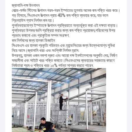
জ্বালানি-দক্ষ উৎপাদন
কোল্ড-ফর্মড স্টিলের উত্পাদন গরম-গরম ইস্পাতের তুলনায় অনেক কম শক্তি খরচ করে।
গড় হিসাবে, সিএফএস উত্পাদন প্রায় 40% কম শক্তি ব্যবহার করে, যার ফলে
গ্রিনহাউস গ্যাস নির্গমন কম হয়।
পুনর্ব্যবহারযোগ্য ইস্পাতকে উত্পাদন প্রক্রিয়াতে অন্তর্ভুক্ত করা এই দক্ষতা বাড়ায়।
পুনর্ব্যবহৃত উপকরণগুলি প্রক্রিয়া করার জন্য কম শক্তি প্রয়োজন,পরিবেশের উপর
প্রভাব কমানো এবং প্রাকৃতিক সম্পদ সংরক্ষণ.
কম নির্গমনের জন্য হালকা ডিজাইন
সিএফএস এর হালকা প্রকৃতি পরিবহন এবং হ্যান্ডলিংয়ের জন্য উল্লেখযোগ্য সুবিধা
নিয়ে আসে।জ্বালানি খরচ এবং সংশ্লিষ্ট নির্গমন হ্রাস.
উপরন্তু, হালকা ওজন নকশা দ্রুত এবং আরো দক্ষ ইনস্টলেশনের অনুমতি দেয়, নির্মাণ
সময়সীমা এবং সাইটে খরচ শক্তি কমাতে।সিএফএসের ব্যবহারের সহজতার কারণে
নির্মাতারা শ্রম ও শক্তির খরচ ১৫% পর্যন্ত সাশ্রয় করতে পারেন.