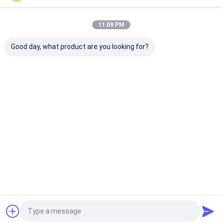
11:09 PM
Good day, what product are you looking for?
আবাসিক হালকা গেজ স্টিল
অস্ট্রেলিয়া স্ট্যান্ডার্ড লাইট গেজ
মোবাইল প্রিফ্যাব টিন
ফ্রেমিংঃ দীর্ঘ জীবনকাল সহ
স্টিল ফ্রেম AS4600
হুইলস।
আধুনিক প্রিফ্যাব্রিকেটেড
প্রিফেব্রিকেটেড বাড়ি এবং
সমাধান
অ্যাপার্টমেন্ট
অনুসন্ধান পাঠান
অনুসন্ধান পাঠান
অনুসন্ধান পা
বাড়ি
আমাদের
আমাদের সাথে যোগাযোগ
Desktop
Site
সম্পর্কে
করুন
সাইট ম্যাপ
Privacy Policy
বাড়ি
গুণ
প্রিফ্যাব স্টিল হাউস
চীন কারখানা.Copyright © 2026 NINGBO DEEPBLUE
যেহেতু ডেভিড চেন 2009 সালে প্রথম আমাদের দরজা খুলেছিল, আমরা হালকা গেজ ইস্পাত
SMARTHOUSE CO.,LTD. All Rights Reserved.
ফ্রেমিং সিস্টেম সরবরাহ করতে পেরে গর্বিত,
পণ্য
প্রিফ্যাব বাড়ি, হালকা ইস্পাত ঘর, বিলাসবহুল ভিলা, ছোট বাড়ি, টাউনহাউস, প্রিফ্যাব হাউস,
প্রিফ্যাব অ্যাপার্টমেন্ট, প্রিফ্যাব বাণিজ্যিক
ভিডিও
বিল্ডিং, মিলিটার ব্যারাক, প্রিফেব্রিকেটেড বাসস্থান এবং সারা বিশ্ব জুড়ে মানুষের জন্য কলেজ