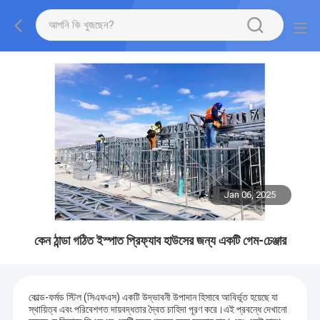
Jan 06, 2025
কেন ঠান্ডা গঠিত ইস্পাত প্রিফ্যাব হাউসের জন্য একটি গেম-চেঞ্জার
কোল্ড-ফর্মড স্টিল (সিএফএস) একটি উদ্ভাবনী উপাদান হিসাবে আবির্ভূত হয়েছে যা
স্থায়িত্ব এবং পরিবেশগত দায়বদ্ধতার দ্বৈত চাহিদা পূরণ করে।এই প্রবন্ধে দেখানো