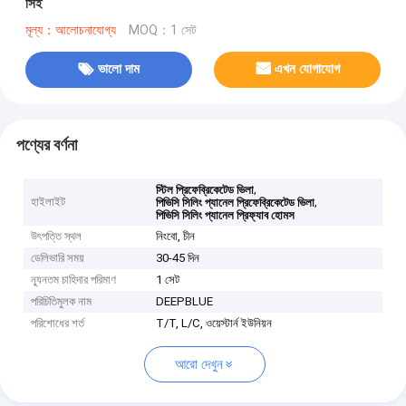
সিই
মূল্য：আলোচনাযোগ্য
MOQ：1 সেট
ভালো দাম
এখন যোগাযোগ
পণ্যের বর্ণনা
,
স্টিল প্রিফেব্রিকেটেড ভিলা
হাইলাইট
,
পিভিসি সিলিং প্যানেল প্রিফেব্রিকেটেড ভিলা
পিভিসি সিলিং প্যানেল প্রিফ্যাব হোমস
উৎপত্তি স্থল
নিংবো, চীন
ডেলিভারি সময়
30-45 দিন
ন্যূনতম চাহিদার পরিমাণ
1 সেট
পরিচিতিমুলক নাম
DEEPBLUE
পরিশোধের শর্ত
T/T, L/C, ওয়েস্টার্ন ইউনিয়ন
আরো দেখুন