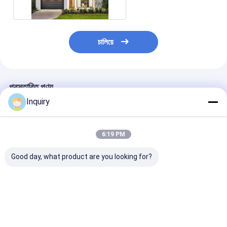
চালিয়ে
প্রস্তাবিত পণ্য
Inquiry
6:19 PM
Good day, what product are you looking for?
আধুনিক প্রিফ্যাব প্যানেলাইজড
আইসিসি-ইএস সার্টিফাইড
অস্ট্রেলিয়ান স্ট্যান্ডার্
হোম কিটস মডুলার হোমস এএস/
বিলাসবহুল দুই তলা মডুলার হোম
উইন্ডোজ ধাতু নিরাপত্ত
ইউএস স্ট্যান্ডার্ড লাইট স্টিল
আধুনিক মোবাইল প্রিফ্যাব লাইট
হালকা ইস্পাত কাঠামো প
ফ্রেম হাউস ভিলা
স্টিল কিট
হোমস
ভালো দাম
ভালো দাম
ভালো দাম