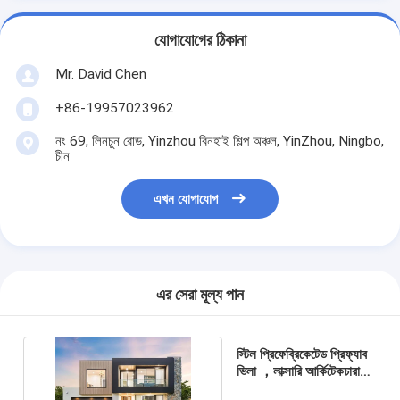
যোগাযোগের ঠিকানা
Mr. David Chen
+86-19957023962
নং 69, লিনচুন রোড, Yinzhou বিনহাই শিল্প অঞ্চল, YinZhou, Ningbo,
চীন
এখন যোগাযোগ
এর সেরা মূল্য পান
স্টিল প্রিফেব্রিকেটেড প্রিফ্যাব
ভিলা ，লাক্সারি আর্কিটেকচারাল
প্রিফ্যাব হোমস সিই