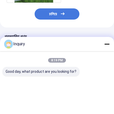
চালিয়ে
প্রস্তাবিত পণ্য
Inquiry
8:19 PM
Good day, what product are you looking for?
আধুনিক প্রিফ্যাব প্যানেলাইজড
আইসিসি-ইএস সার্টিফাইড
অস্ট্রেলিয়ান স্ট্যান্ডার্
হোম কিটস মডুলার হোমস এএস/
বিলাসবহুল দুই তলা মডুলার হোম
উইন্ডোজ ধাতু নিরাপত্ত
ইউএস স্ট্যান্ডার্ড লাইট স্টিল
আধুনিক মোবাইল প্রিফ্যাব লাইট
হালকা ইস্পাত কাঠামো প
ফ্রেম হাউস ভিলা
স্টিল কিট
হোমস
ভালো দাম
ভালো দাম
ভালো দাম