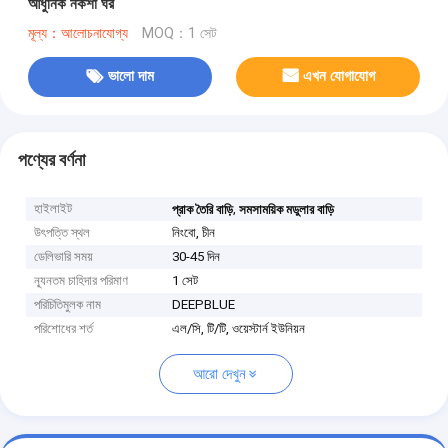
আধুনিক নকশা ঘর
মূল্য：আলোচনাযোগ্য
MOQ：1 সেট
ভালো দাম
এখন যোগাযোগ
পণ্যের বর্ণনা
হাইলাইট
,
প্রাক তৈরি বাড়ি
সমসাময়িক মডুলার বাড়ি
উৎপত্তি স্থল
নিংবো, চীন
ডেলিভারি সময়
30-45 দিন
ন্যূনতম চাহিদার পরিমাণ
1 সেট
পরিচিতিমুলক নাম
DEEPBLUE
পরিশোধের শর্ত
এল/সি, টি/টি, ওয়েস্টার্ন ইউনিয়ন
আরো দেখুন