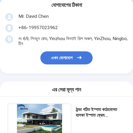
যোগাযোগের ঠিকানা
Mr. David Chen
+86-19957023962
নং 69, লিনচুন রোড, Yinzhou বিনহাই শিল্প অঞ্চল, YinZhou, Ningbo,
চীন
এখন যোগাযোগ
এর সেরা মূল্য পান
ঠান্ডা গঠিত ইস্পাত কাঠামোগত
হালকা ইস্পাত ফ্রেম
প্রিফ্যাব্রিকেটেড ভিলা আধুনিক
নকশা ঘর