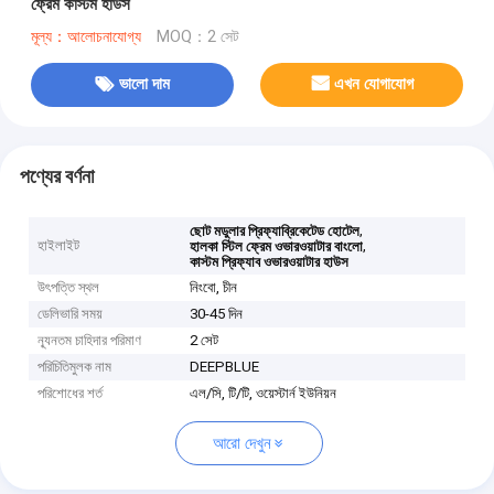
ফ্রেম কাস্টম হাউস
মূল্য：আলোচনাযোগ্য
MOQ：2 সেট
ভালো দাম
এখন যোগাযোগ
পণ্যের বর্ণনা
,
ছোট মডুলার প্রিফ্যাব্রিকেটেড হোটেল
হাইলাইট
,
হালকা স্টিল ফ্রেম ওভারওয়াটার বাংলো
কাস্টম প্রিফ্যাব ওভারওয়াটার হাউস
উৎপত্তি স্থল
নিংবো, চীন
ডেলিভারি সময়
30-45 দিন
ন্যূনতম চাহিদার পরিমাণ
2 সেট
পরিচিতিমুলক নাম
DEEPBLUE
পরিশোধের শর্ত
এল/সি, টি/টি, ওয়েস্টার্ন ইউনিয়ন
আরো দেখুন