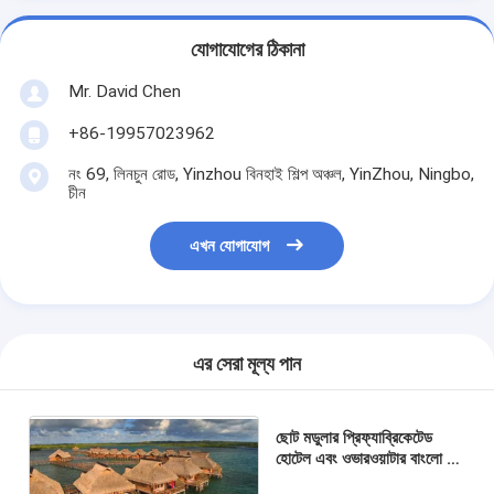
যোগাযোগের ঠিকানা
Mr. David Chen
+86-19957023962
নং 69, লিনচুন রোড, Yinzhou বিনহাই শিল্প অঞ্চল, YinZhou, Ningbo,
চীন
এখন যোগাযোগ
এর সেরা মূল্য পান
ছোট মডুলার প্রিফ্যাব্রিকেটেড
হোটেল এবং ওভারওয়াটার বাংলো –
হালকা স্টিল ফ্রেম কাস্টম হাউস