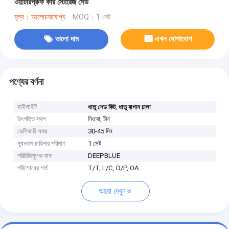
ওয়াটারপ্রুফ কার স্টোরেজ শেড
মূল্য：আলোচনাযোগ্য
MOQ：1 সেট
ভালো দাম
এখন যোগাযোগ
পণ্যের বর্ণনা
হাইলাইট
,
ধাতু শেড কিট
ধাতু বাগান চালা
উৎপত্তি স্থল
নিংবো, চীন
ডেলিভারি সময়
30-45 দিন
ন্যূনতম চাহিদার পরিমাণ
1 সেট
পরিচিতিমুলক নাম
DEEPBLUE
পরিশোধের শর্ত
T/T, L/C, D/P, OA
আরো দেখুন