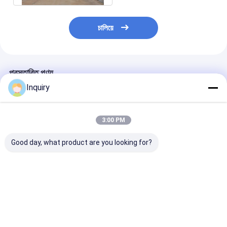
চালিয়ে
প্রস্তাবিত পণ্য
Inquiry
3:00 PM
Good day, what product are you looking for?
NS/AS প্রিফেব্রিকেটেড স্টিল
প্রিফ্যাব্রিকেটেড মেটাল কার
দ্রুত ইনস্টলেশন কাস
হাউস ভিলা লাইট স্টিল ফ্রেম
শ্যাড, কার পার্কিং শ্যাড, প্রিফ্যাব
হালকা ইস্পাত ফ্রেম প্
হাউস কিটস সহ
গার্ডেন শ্যাড কাস্টম হাউস নতুন
স্টোরেজ / কারখানা / 
ডিজাইনের সাথে
গ্যারেজ
ভালো দাম
ভালো দাম
ভালো দাম