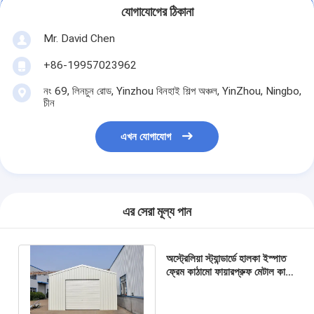
যোগাযোগের ঠিকানা
Mr. David Chen
+86-19957023962
নং 69, লিনচুন রোড, Yinzhou বিনহাই শিল্প অঞ্চল, YinZhou, Ningbo,
চীন
এখন যোগাযোগ
এর সেরা মূল্য পান
অস্ট্রেলিয়া স্ট্যান্ডার্ডে হালকা ইস্পাত
ফ্রেম কাঠামো ফায়ারপ্রুফ মেটাল কার
শেড / ওয়াটারপ্রুফ কার স্টোরেজ শেড