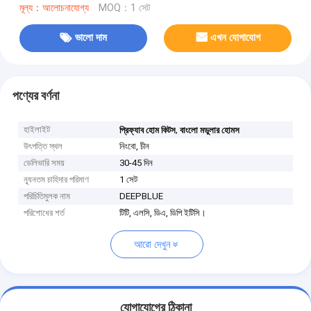
মূল্য：আলোচনাযোগ্য
MOQ：1 সেট
ভালো দাম
এখন যোগাযোগ
পণ্যের বর্ণনা
হাইলাইট
,
প্রিফ্যাব হোম কিটস
বাংলো মডুলার হোমস
উৎপত্তি স্থল
নিংবো, চীন
ডেলিভারি সময়
30-45 দিন
ন্যূনতম চাহিদার পরিমাণ
1 সেট
পরিচিতিমুলক নাম
DEEPBLUE
পরিশোধের শর্ত
টিটি, এলসি, ডিএ, ডিপি ইটিসি।
আরো দেখুন
যোগাযোগের ঠিকানা