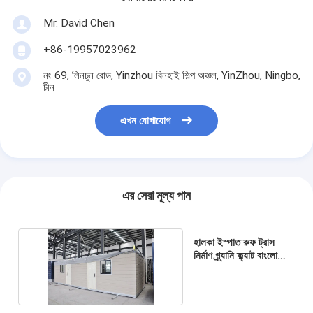
Mr. David Chen
+86-19957023962
নং 69, লিনচুন রোড, Yinzhou বিনহাই শিল্প অঞ্চল, YinZhou, Ningbo,
চীন
এখন যোগাযোগ
এর সেরা মূল্য পান
হালকা ইস্পাত রুফ ট্রাস
নির্মাণ গ্র্যানি ফ্ল্যাট বাংলো
হোম প্রফ্যাব এডিইউ