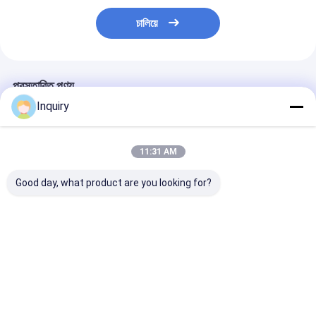
চালিয়ে
প্রস্তাবিত পণ্য
Inquiry
11:31 AM
Good day, what product are you looking for?
লাইট স্টিল ফ্রেম সহ প্রিফ্যাব
ইউরোপীয় কাস্টমাইজড
প্রিফ্যাব্রিকেটেড লাইট
হাউস বাংলো – মডুলার অফিস ও
বিলাসবহুল প্রিফ্যাব স্টিল ফ্রেম
প্রিফ্যাব বাংলো হোম 
কেবিন সলিউশনস
হোম প্রিফ্যাব্রিকেটেড হাউস ফর
জন্য একক পারিবারিক বা
বঙ্গালো প্রকল্প
ভালো দাম
ভালো দাম
ভালো দাম