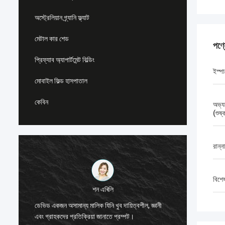
অস্ট্রেলিয়ান গ্র্যানি ফ্ল্যাট
মেটাল কার শেড
পণ্
প্রিফ্যাব অ্যাপার্টমেন্ট বিল্ডিং
ইস্প
মোবাইল ফিল্ড হাসপাতাল
কেবিন
অভ্যন
(শুষ
রান্ন
বিশে
শন এৰিলি
স্টিল ফ্
ডেভিড একজন অসামান্য মালিক যিনি খুব দায়িত্বশীল, জ্ঞানী
জন্য আমি 
এবং গ্রাহকদের প্রতিক্রিয়া জানাতে প্রম্পট।
যা বিশ্বে