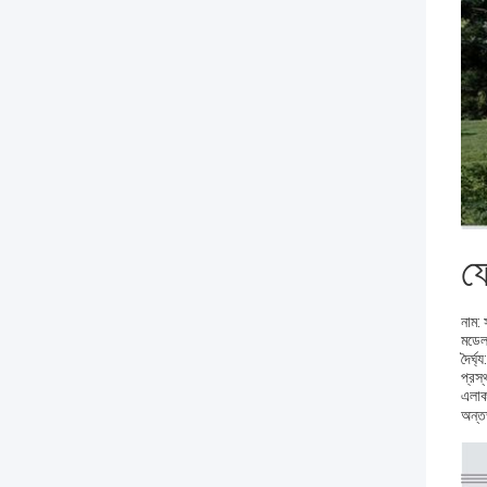
ফ্
নাম:
মডেল
দৈর্ঘ
প্রস
এলা
অন্তর