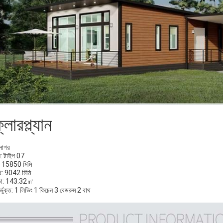
লোরপ্ল্যান
 সাগর
: টাইপ 07
্য: 15850 মিমি
্থ: 9042 মিমি
কা: 143.32㎡
্ভুক্ত: 1 লিভিং 1 কিচেন 3 বেডরুম 2 বাথ