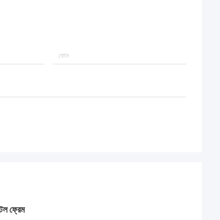
িল ফ্রেম