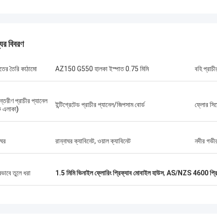
যের বিবরণ
াতের তৈরি কাঠামো
AZ150 G550 হালকা ইস্পাত 0.75 মিমি
বহি প্রাচী
্তরীণ প্রাচীর প্যানেল
ইন্টিগ্রেটেড প্রাচীর প্যানেল/জিপসাম বোর্ড
ফ্লোর সিস
্ক এলাকা)
াঘর
রান্নাঘর ক্যাবিনেট, ওয়াল ক্যাবিনেট
নদীর গভীরত
ষভাবে তুলে ধরা
1.5 মিমি ভিনাইল ফ্লোরিং প্রিফ্যাব মোবাইল হাউস
,
AS/NZS 4600 প্রিফ
মাইকেল কেয়ার্নস
গ্যারি
রেমযুক্ত হাউজিং সলিউশন খুঁজছেন এমন লোকেদের
ডিপব্লুর টিমওয়ার্ক খুবই গুরুতর এব
ডিপ ব্লু স্মার্টহাউস থেকে ডেভিডকে সুপারিশ করছি
বিশ্বাস করি।
র যে কোনও জায়গায় পাঠানো যেতে পারে।