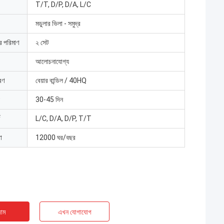
T/T, D/P, D/A, L/C
মডুলার ভিলা - সমুদ্র
ার পরিমাণ
২ সেট
আলোচনাযোগ্য
রণ
বেয়ার বান্ডিল / 40HQ
30-45 দিন
L/C, D/A, D/P, T/T
া
12000 ঘর/বছর
াম
এখন যোগাযোগ