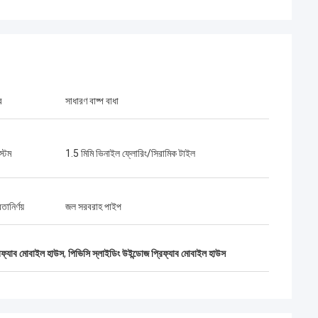
র
সাধারণ বাষ্প বাধা
্টেম
1.5 মিমি ভিনাইল ফ্লোরিং/সিরামিক টাইল
ানির্ণয়
জল সরবরাহ পাইপ
্যাব মোবাইল হাউস
,
পিভিসি স্লাইডিং উইন্ডোজ প্রিফ্যাব মোবাইল হাউস
বব
ং দায়িত্বশীল, আমি তাদের
কি চমৎকার একটি দল, আমি অংশীদার হতে পেরে খুশি, এবং
আমি জীবনে বন্ধু হতে পেরেও খুশি।