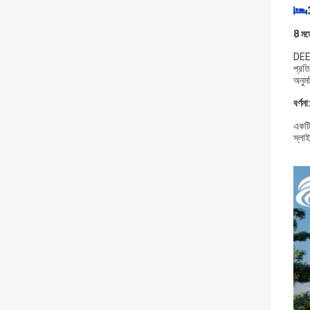
8 মডে
DEEP
প্রতি
অনুম
বর্ণনা
একটি 
স্লা