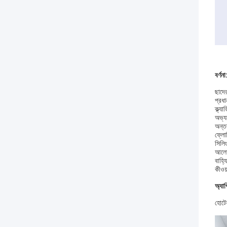
বর্ণনা
ছাদে
প্রধ
ক্ল্য
অভ্য
অন্তর
ফ্লোর
সিলি
আলো:
বাহ্য
কীওয়া
অ্যা
হোটে