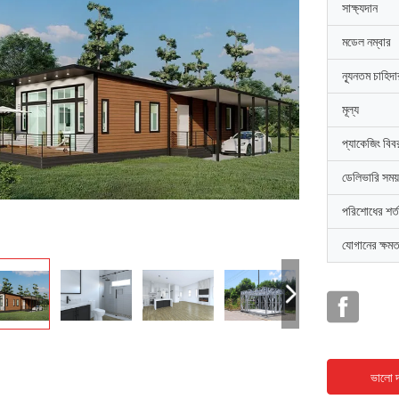
সাক্ষ্যদান
মডেল নম্বার
ন্যূনতম চাহিদ
মূল্য
প্যাকেজিং বিব
ডেলিভারি সময়
পরিশোধের শর্ত
যোগানের ক্ষমত
ভালো দ