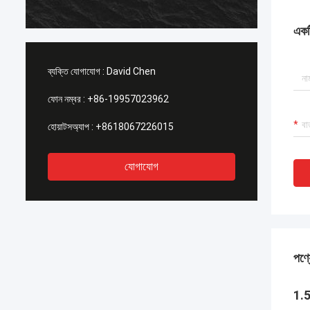
একটি
ব্যক্তি যোগাযোগ :
David Chen
ফোন নম্বর :
+86-19957023962
হোয়াটসঅ্যাপ :
+8618067226015
যোগাযোগ
পণ্য
1.5