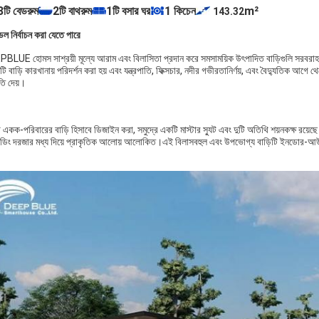
3টি বেডরুম
2টি বাথরুম
1টি বসার ঘর
1 কিচেন
m²
143.32
ল নির্বাচন করা যেতে পারে
BLUE হোমস সাশ্রয়ী মূল্যে আরাম এবং বিলাসিতা প্রদান করে সমসাময়িক উৎপাদিত বাড়িগুলি সরবরা
টি বাড়ি কারখানায় পরিদর্শন করা হয় এবং যন্ত্রপাতি, ফিক্সচার, নদীর গভীরতানির্ণয়, এবং বৈদ্যুতিক
তি দেয়।
:
একক-পরিবারের বাড়ি হিসাবে ডিজাইন করা, সমুদ্রে একটি মাস্টার স্যুট এবং দুটি অতিথি শয়নকক্ষ রয়ে
ইডিং দরজার মধ্য দিয়ে প্রাকৃতিক আলোয় আলোকিত।এই বিলাসবহুল এবং উপভোগ্য বাড়িটি ইনডোর-