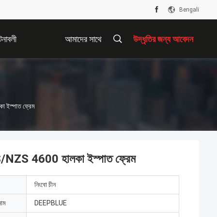
Bengali
টনাবলী
আমাদের সাথে
উদ্ধৃতির জন্য আবেদন
যোগাযোগ করুন
া ইস্পাত ফ্রেম
 AS/NZS 4600 হালকা ইস্পাত ফ্রেম
নিংবো চীন
নাম
DEEPBLUE