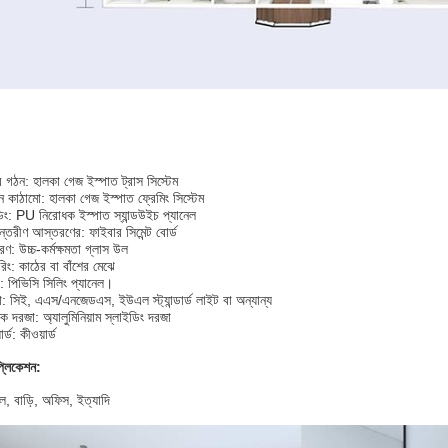
:
র গঠন: হালকা গেজ ইস্পাত ট্রাস সিস্টেম
ান কাঠামো: হালকা গেজ ইস্পাত ফ্রেমিং সিস্টেম
াডিং: PU নিরোধক ইস্পাত স্যান্ডউইচ প্যানেল
ন্তরীণ আস্তরণের: ফাইবার সিমেন্ট বোর্ড
ণ: উচ্চ-কর্মক্ষমতা গ্লাস উল
িং: কাঠের বা বাঁশের মেঝে
ং: পিভিসি সিলিং প্যানেল।
 সিই, এএস/এনজেডএস, ইউএল স্ট্যান্ডার্ড লাইট বা অন্যান্য
িক দরজা: অ্যালুমিনিয়াম স্লাইডিং দরজা
র্ড: কীওয়ার্ড
প্লিকেশন:
ল, বাড়ি, অফিস, ইত্যাদি