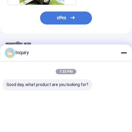
চালিয়ে
প্রস্তাবিত পণ্য
Inquiry
7:33 PM
Good day, what product are you looking for?
1. সাশ্রয়ী মূল্যের প্রিফ্যাব জিও
অবসর প্রিফেব্রিকেটেড হালকা
কাস্টম ডিজাইন, I
ডোম হোম - গ্রিন গার্ডেন স্টুডিও
ইস্পাত দ্রুত ছুটির জন্য ছোট ঘর
সার্টিফাইড প্রিফ্যাব কা
ডোম বিক্রয়ের জন্য
তৈরি করুন
বাংলো, বিলাসবহুল কে
ভালো দাম
ভালো দাম
ভালো দাম