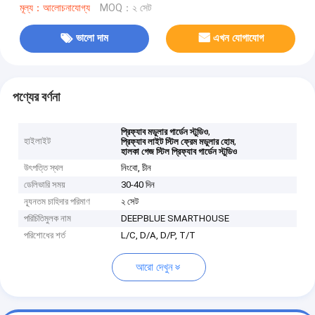
মূল্য：আলোচনাযোগ্য
MOQ：২ সেট
ভালো দাম
এখন যোগাযোগ
পণ্যের বর্ণনা
,
প্রিফ্যাব মডুলার গার্ডেন স্টুডিও
হাইলাইট
,
প্রিফ্যাব লাইট স্টিল ফ্রেম মডুলার হোম
হালকা গেজ স্টিল প্রিফ্যাব গার্ডেন স্টুডিও
উৎপত্তি স্থল
নিংবো, চীন
ডেলিভারি সময়
30-40 দিন
ন্যূনতম চাহিদার পরিমাণ
২ সেট
পরিচিতিমুলক নাম
DEEPBLUE SMARTHOUSE
পরিশোধের শর্ত
L/C, D/A, D/P, T/T
আরো দেখুন