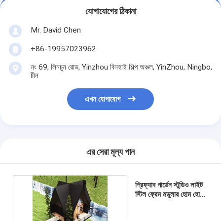
যোগাযোগের ঠিকানা
Mr. David Chen
+86-19957023962
নং 69, লিনচুন রোড, Yinzhou বিনহাই শিল্প অঞ্চল, YinZhou, Ningbo,
চীন
এখন যোগাযোগ
এর সেরা মূল্য পান
প্রিফ্যাব গার্ডেন স্টুডিও লাইট
স্টিল ফ্রেম মডুলার হোম হোম
ফর এয়ারবিএনবি