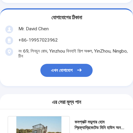
যোগাযোগের ঠিকানা
Mr. David Chen
+86-19957023962
নং 69, লিনচুন রোড, Yinzhou বিনহাই শিল্প অঞ্চল, YinZhou, Ningbo,
চীন
এখন যোগাযোগ
এর সেরা মূল্য পান
কমপ্যাক্ট মডুলার হোম
প্রিফ্যাব্রিকেটেড মিনি হাউস অন