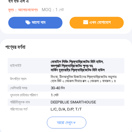
ইন ইউ এস এ
মূল্য：আলোচনাযোগ্য
MOQ：1 সেট
ভালো দাম
এখন যোগাযোগ
পণ্যের বর্ণনা
,
মোবাইল লিভিং প্রিফ্যাব্রিকেটেড মিনি হাউস
হাইলাইট
,
কমপ্যাক্ট প্রিফ্যাব্রিকেটেড ক্ষুদ্র ঘর
মার্কিন যুক্তরাষ্ট্র প্রিফ্যাব্রিকেটেড মিনি হাউস
নিংবো, চীনআধুনিক ডিজাইনের প্রিফ্যাব্রিকেটেড মডুলার
উৎপত্তি স্থল
হোম কিট ২ বেডরুম সিডার বক্স ২ বেডরুম ১ বাথরুম ১ র
ডেলিভারি সময়
30-40 দিন
ন্যূনতম চাহিদার পরিমাণ
1 সেট
পরিচিতিমুলক নাম
DEEPBLUE SMARTHOUSE
পরিশোধের শর্ত
L/C, D/A, D/P, T/T
আরো দেখুন