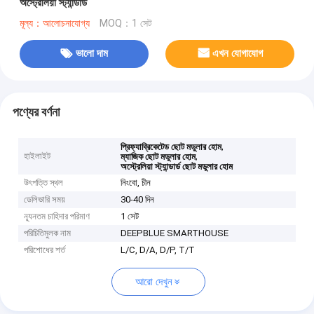
অস্ট্রেলিয়া স্ট্যান্ডার্ড
মূল্য：আলোচনাযোগ্য
MOQ：1 সেট
ভালো দাম
এখন যোগাযোগ
পণ্যের বর্ণনা
,
প্রিফ্যাব্রিকেটেড ছোট মডুলার হোম
হাইলাইট
,
ম্যাজিক ছোট মডুলার হোম
অস্ট্রেলিয়া স্ট্যান্ডার্ড ছোট মডুলার হোম
উৎপত্তি স্থল
নিংবো, চীন
ডেলিভারি সময়
30-40 দিন
ন্যূনতম চাহিদার পরিমাণ
1 সেট
পরিচিতিমুলক নাম
DEEPBLUE SMARTHOUSE
পরিশোধের শর্ত
L/C, D/A, D/P, T/T
আরো দেখুন