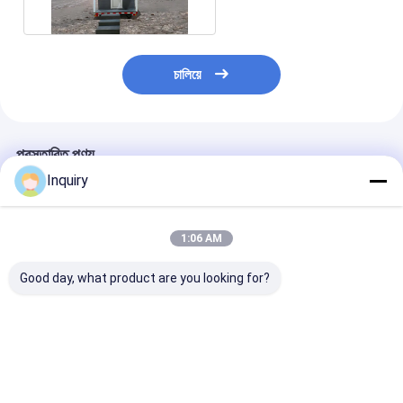
চালিয়ে
প্রস্তাবিত পণ্য
Inquiry
1:06 AM
Good day, what product are you looking for?
কমপ্যাক্ট মডুলার হোম
মডুলার প্রিফ্যাব্রিকেটেড হাউস
অস্ট্রেলিয়া স্ট্যান্ডার্ড
প্রিফ্যাব্রিকেটেড মিনি হাউস অন
ছোট ছোট হাউস অন হুইলস
প্রিফ্যাব্রিকেটেড ছোট্ট
হুইলস ফর মোবাইল লিভিং ইন
ভাড়া জন্য হালকা গেজ ইস্পাত
উপর ঘর জাহাজে পাঠান
ইউ এস এ
ফ্রেম
প্রস্তুত
ভালো দাম
ভালো দাম
ভালো দাম