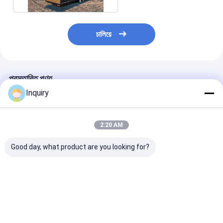
চালিয়ে
প্রস্তাবিত পণ্য
Inquiry
2:20 AM
Good day, what product are you looking for?
কমপ্যাক্ট মডুলার হোম
মডুলার প্রিফ্যাব্রিকেটেড হাউস
অস্ট্রেলিয়া স্ট্যান্ডার্ড
প্রিফ্যাব্রিকেটেড মিনি হাউস অন
ছোট ছোট হাউস অন হুইলস
প্রিফ্যাব্রিকেটেড ছোট্ট
হুইলস ফর মোবাইল লিভিং ইন
ভাড়া জন্য হালকা গেজ ইস্পাত
উপর ঘর জাহাজে পাঠান
ইউ এস এ
ফ্রেম
প্রস্তুত
ভালো দাম
ভালো দাম
ভালো দাম