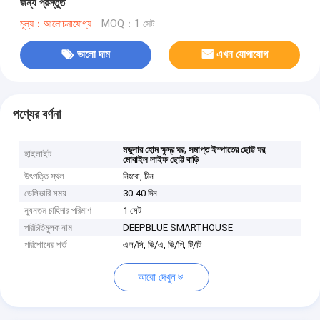
জন্য প্রস্তুত
মূল্য：আলোচনাযোগ্য
MOQ：1 সেট
ভালো দাম
এখন যোগাযোগ
পণ্যের বর্ণনা
,
,
মডুলার হোম ক্ষুদ্র ঘর
সমাপ্ত ইস্পাতের ছোট্ট ঘর
হাইলাইট
মোবাইল লাইফ ছোট্ট বাড়ি
উৎপত্তি স্থল
নিংবো, চীন
ডেলিভারি সময়
30-40 দিন
ন্যূনতম চাহিদার পরিমাণ
1 সেট
পরিচিতিমুলক নাম
DEEPBLUE SMARTHOUSE
পরিশোধের শর্ত
এল/সি, ডি/এ, ডি/পি, টি/টি
আরো দেখুন