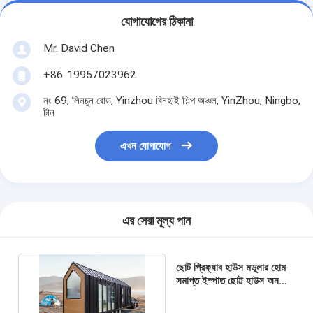
যোগাযোগের ঠিকানা
Mr. David Chen
+86-19957023962
নং 69, লিনচুন রোড, Yinzhou বিনহাই শিল্প অঞ্চল, YinZhou, Ningbo,
চীন
এখন যোগাযোগ
এর সেরা মূল্য পান
ছোট প্রিফ্যাব হাউস মডুলার হোম
সমাপ্ত ইস্পাত ছোট্ট হাউস অন
হুইলস জাহাজের জন্য প্রস্তুত