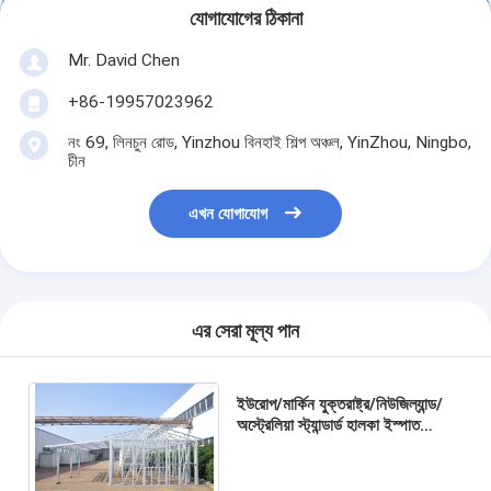
যোগাযোগের ঠিকানা
Mr. David Chen
+86-19957023962
নং 69, লিনচুন রোড, Yinzhou বিনহাই শিল্প অঞ্চল, YinZhou, Ningbo,
চীন
এখন যোগাযোগ
এর সেরা মূল্য পান
ইউরোপ/মার্কিন যুক্তরাষ্ট্র/নিউজিল্যান্ড/
অস্ট্রেলিয়া স্ট্যান্ডার্ড হালকা ইস্পাত
আর্দ্রতা নিরোধক ধাতু গাড়ির শেড, কার্পোর্ট/
বাড়ির জন্য পার্কিং স্থান