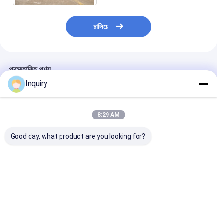
চালিয়ে
প্রস্তাবিত পণ্য
Inquiry
8:29 AM
Good day, what product are you looking for?
NS/AS প্রিফেব্রিকেটেড স্টিল
প্রিফ্যাব্রিকেটেড মেটাল কার
দ্রুত ইনস্টলেশন কাস
হাউস ভিলা লাইট স্টিল ফ্রেম
শ্যাড, কার পার্কিং শ্যাড, প্রিফ্যাব
হালকা ইস্পাত ফ্রেম প্
হাউস কিটস সহ
গার্ডেন শ্যাড কাস্টম হাউস নতুন
স্টোরেজ / কারখানা / 
ডিজাইনের সাথে
গ্যারেজ
ভালো দাম
ভালো দাম
ভালো দাম