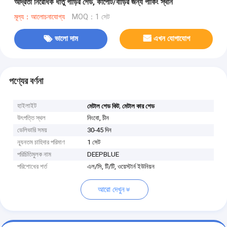
আর্দ্রতা নিরোধক ধাতু গাড়ির শেড, কার্পোর্ট/বাড়ির জন্য পার্কিং স্থান
মূল্য：আলোচনাযোগ্য
MOQ：1 সেট
ভালো দাম
এখন যোগাযোগ
পণ্যের বর্ণনা
হাইলাইট
,
মেটাল শেড কিট
মেটাল কার শেড
উৎপত্তি স্থল
নিংবো, চীন
ডেলিভারি সময়
30-45 দিন
ন্যূনতম চাহিদার পরিমাণ
1 সেট
পরিচিতিমুলক নাম
DEEPBLUE
পরিশোধের শর্ত
এল/সি, টি/টি, ওয়েস্টার্ন ইউনিয়ন
আরো দেখুন