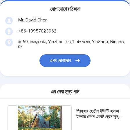
যোগাযোগের ঠিকানা
Mr. David Chen
+86-19957023962
নং 69, লিনচুন রোড, Yinzhou বিনহাই শিল্প অঞ্চল, YinZhou, Ningbo,
চীন
এখন যোগাযোগ
এর সেরা মূল্য পান
প্রিফ্যাব হোটেল ইউনিট হালকা
ইস্পাত স্পেস একটি ফ্রেম ক্ষুদ্র
বাড়ি পোর্টেবল কিট ঘর