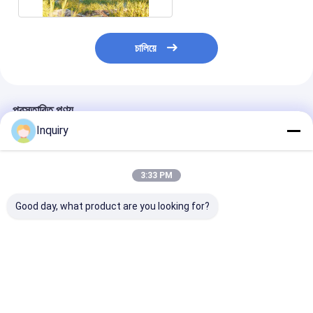
চালিয়ে
প্রস্তাবিত পণ্য
Inquiry
3:33 PM
Good day, what product are you looking for?
1. সাশ্রয়ী মূল্যের প্রিফ্যাব জিও
অবসর প্রিফেব্রিকেটেড হালকা
কাস্টম ডিজাইন, I
ডোম হোম - গ্রিন গার্ডেন স্টুডিও
ইস্পাত দ্রুত ছুটির জন্য ছোট ঘর
সার্টিফাইড প্রিফ্যাব কা
ডোম বিক্রয়ের জন্য
তৈরি করুন
বাংলো, বিলাসবহুল কে
ভালো দাম
ভালো দাম
ভালো দাম