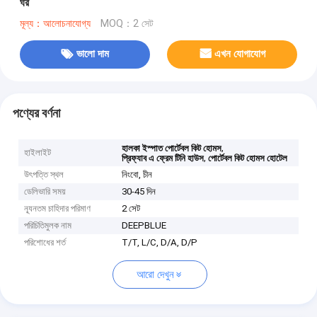
ঘর
মূল্য：আলোচনাযোগ্য
MOQ：2 সেট
ভালো দাম
এখন যোগাযোগ
পণ্যের বর্ণনা
,
হালকা ইস্পাত পোর্টেবল কিট হোমস
হাইলাইট
,
প্রিফ্যাব এ ফ্রেম টিনি হাউস
পোর্টেবল কিট হোমস হোটেল
উৎপত্তি স্থল
নিংবো, চীন
ডেলিভারি সময়
30-45 দিন
ন্যূনতম চাহিদার পরিমাণ
2 সেট
পরিচিতিমুলক নাম
DEEPBLUE
পরিশোধের শর্ত
T/T, L/C, D/A, D/P
আরো দেখুন