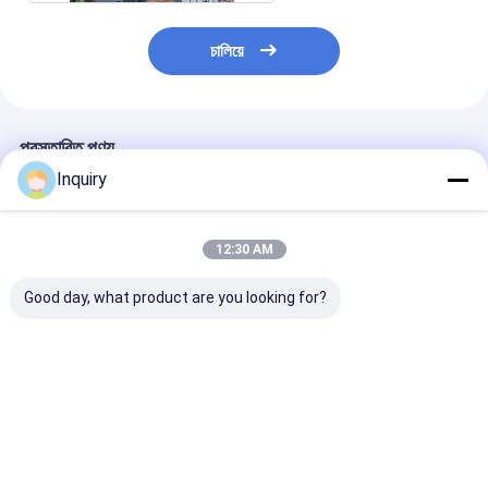
চালিয়ে
প্রস্তাবিত পণ্য
Inquiry
12:30 AM
Good day, what product are you looking for?
1. সাশ্রয়ী মূল্যের প্রিফ্যাব জিও
অবসর প্রিফেব্রিকেটেড হালকা
কাস্টম ডিজাইন, I
ডোম হোম - গ্রিন গার্ডেন স্টুডিও
ইস্পাত দ্রুত ছুটির জন্য ছোট ঘর
সার্টিফাইড প্রিফ্যাব কা
ডোম বিক্রয়ের জন্য
তৈরি করুন
বাংলো, বিলাসবহুল কে
ভালো দাম
ভালো দাম
ভালো দাম