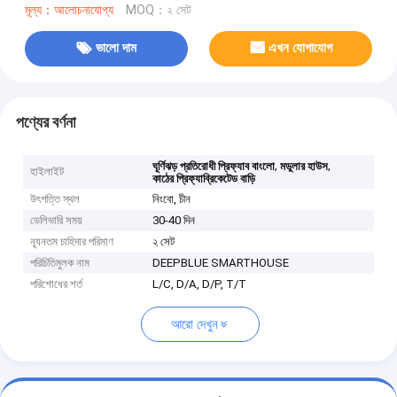
মূল্য：আলোচনাযোগ্য
MOQ：২ সেট
ভালো দাম
এখন যোগাযোগ
পণ্যের বর্ণনা
,
,
ঘূর্ণিঝড় প্রতিরোধী প্রিফ্যাব বাংলো
মডুলার হাউস
হাইলাইট
কাঠের প্রিফ্যাব্রিকেটেড বাড়ি
উৎপত্তি স্থল
নিংবো, চীন
ডেলিভারি সময়
30-40 দিন
ন্যূনতম চাহিদার পরিমাণ
২ সেট
পরিচিতিমুলক নাম
DEEPBLUE SMARTHOUSE
পরিশোধের শর্ত
L/C, D/A, D/P, T/T
আরো দেখুন