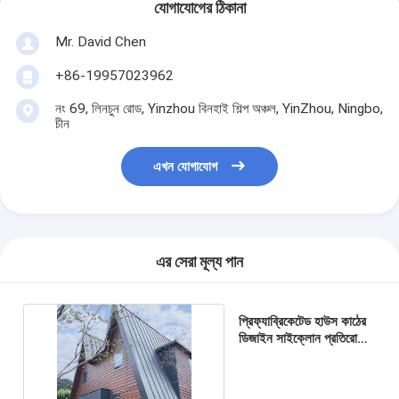
যোগাযোগের ঠিকানা
Mr. David Chen
+86-19957023962
নং 69, লিনচুন রোড, Yinzhou বিনহাই শিল্প অঞ্চল, YinZhou, Ningbo,
চীন
এখন যোগাযোগ
এর সেরা মূল্য পান
প্রিফ্যাব্রিকেটেড হাউস কাঠের
ডিজাইন সাইক্লোন প্রতিরোধী
বাংলো মডুলার হোম